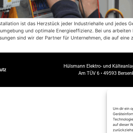
tallation ist das Herzstück jeder Industriehalle und jedes G
sumgebung und optimale Energieeffizienz. Bei uns arbeiten E
ngen sind wir der Partner für Unternehmen, die auf eine zu
Hülsmann Elektro- und Kältean
utz
Am TÜV 6 • 49593 Bersen
Um dir ein 
Geräteinfor
Technologie
auf dieser W
zurückziehs